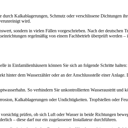
ie durch Kalkablagerungen, Schmutz oder verschlissene Dichtungen ihr
erunreinigt wird.
swert, sondern in vielen Fällen vorgeschrieben. Nach der deutschen 
richtungen regelmäßig von einem Fachbetrieb überprüft werden – in
lle in Einfamilienhäusern können Sie sich an folgende Schritte halten:
rekt hinter dem Wasserzähler oder an der Anschlussstelle einer Anlage. 
twasserhahn. So verhindern Sie unkontrollierten Wasseraustritt und kö
rrosion, Kalkablagerungen oder Undichtigkeiten. Tropfstellen oder Feuc
rsichtig prüfen, ob sich Luft oder Wasser in beide Richtungen bewegen
erlich – diese darf nur ein zugelassener Installateur durchführen.