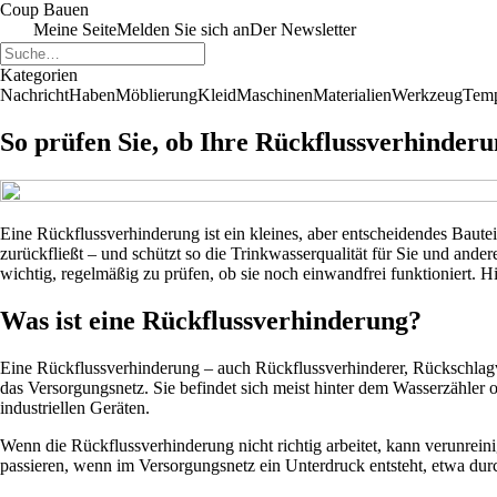
Coup Bauen
Meine Seite
Melden Sie sich an
Der Newsletter
Kategorien
Nachricht
Haben
Möblierung
Kleid
Maschinen
Materialien
Werkzeug
Temp
So prüfen Sie, ob Ihre Rückflussverhinderun
Eine Rückflussverhinderung ist ein kleines, aber entscheidendes Bauteil 
zurückfließt – und schützt so die Trinkwasserqualität für Sie und ande
wichtig, regelmäßig zu prüfen, ob sie noch einwandfrei funktioniert. Hi
Was ist eine Rückflussverhinderung?
Eine Rückflussverhinderung – auch Rückflussverhinderer, Rückschlag
das Versorgungsnetz. Sie befindet sich meist hinter dem Wasserzähler
industriellen Geräten.
Wenn die Rückflussverhinderung nicht richtig arbeitet, kann verunrei
passieren, wenn im Versorgungsnetz ein Unterdruck entsteht, etwa du