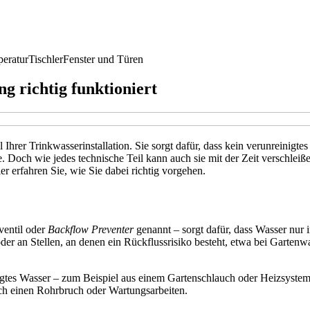
eratur
Tischler
Fenster und Türen
g richtig funktioniert
Ihrer Trinkwasserinstallation. Sie sorgt dafür, dass kein verunreinigtes
re. Doch wie jedes technische Teil kann auch sie mit der Zeit verschlei
er erfahren Sie, wie Sie dabei richtig vorgehen.
ventil oder
Backflow Preventer
genannt – sorgt dafür, dass Wasser nur in
 oder an Stellen, an denen ein Rückflussrisiko besteht, etwa bei Gar
nigtes Wasser – zum Beispiel aus einem Gartenschlauch oder Heizsyste
rch einen Rohrbruch oder Wartungsarbeiten.