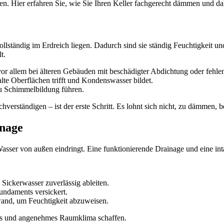
en. Hier erfahren Sie, wie Sie Ihren Keller fachgerecht dämmen und da
r vollständig im Erdreich liegen. Dadurch sind sie ständig Feuchtigke
t.
r allem bei älteren Gebäuden mit beschädigter Abdichtung oder fehle
te Oberflächen trifft und Kondenswasser bildet.
u Schimmelbildung führen.
rständigen – ist der erste Schritt. Es lohnt sich nicht, zu dämmen, be
inage
in Wasser von außen eindringt. Eine funktionierende Drainage und eine i
Sickerwasser zuverlässig ableiten.
undaments versickert.
and, um Feuchtigkeit abzuweisen.
biles und angenehmes Raumklima schaffen.