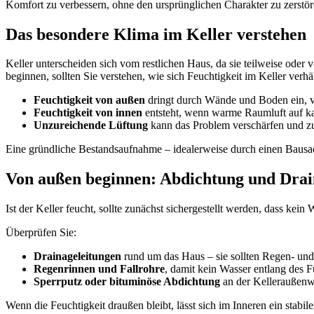
Komfort zu verbessern, ohne den ursprünglichen Charakter zu zerstör
Das besondere Klima im Keller verstehen
Keller unterscheiden sich vom restlichen Haus, da sie teilweise ode
beginnen, sollten Sie verstehen, wie sich Feuchtigkeit im Keller verhäl
Feuchtigkeit von außen
dringt durch Wände und Boden ein, vo
Feuchtigkeit von innen
entsteht, wenn warme Raumluft auf kal
Unzureichende Lüftung
kann das Problem verschärfen und z
Eine gründliche Bestandsaufnahme – idealerweise durch einen Bausachve
Von außen beginnen: Abdichtung und Dra
Ist der Keller feucht, sollte zunächst sichergestellt werden, dass ke
Überprüfen Sie:
Drainageleitungen
rund um das Haus – sie sollten Regen- und 
Regenrinnen und Fallrohre
, damit kein Wasser entlang des F
Sperrputz oder bituminöse Abdichtung
an der Kelleraußenw
Wenn die Feuchtigkeit draußen bleibt, lässt sich im Inneren ein sta